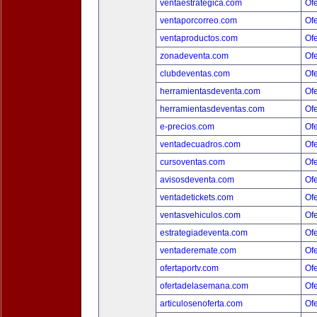
ventaestrategica.com
Ofe
ventaporcorreo.com
Ofe
ventaproductos.com
Ofe
zonadeventa.com
Ofe
clubdeventas.com
Ofe
herramientasdeventa.com
Ofe
herramientasdeventas.com
Ofe
e-precios.com
Ofe
ventadecuadros.com
Ofe
cursoventas.com
Ofe
avisosdeventa.com
Ofe
ventadetickets.com
Ofe
ventasvehiculos.com
Ofe
estrategiadeventa.com
Ofe
ventaderemate.com
Ofe
ofertaportv.com
Ofe
ofertadelasemana.com
Ofe
articulosenoferta.com
Ofe