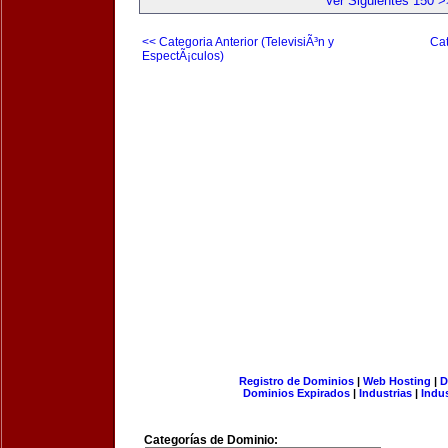
Ver Siguientes 150 >
<< Categoria Anterior (TelevisiÃ³n y
Cat
EspectÃ¡culos)
Registro de Dominios
|
Web Hosting
|
D
Dominios Expirados
|
Industrias
|
Indu
Categorías de Dominio: