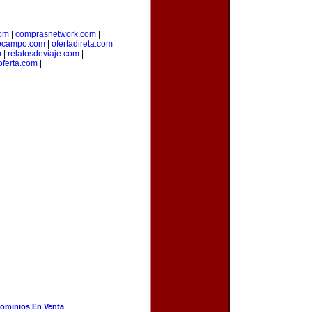
com
|
comprasnetwork.com
|
ocampo.com
|
ofertadireta.com
m
|
relatosdeviaje.com
|
oferta.com
|
ominios En Venta