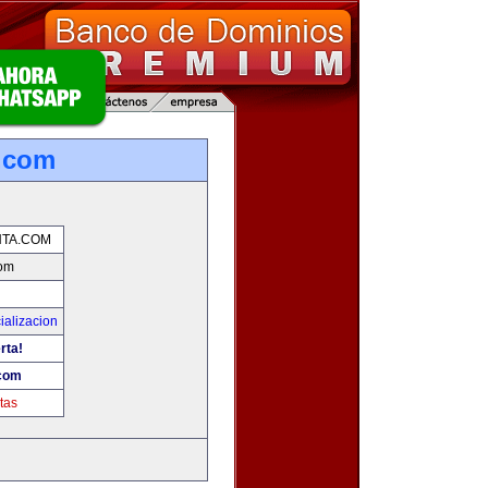
.com
TA.COM
com
ializacion
rta!
com
tas