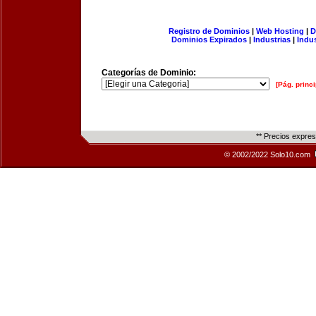
Registro de Dominios
|
Web Hosting
|
D
Dominios Expirados
|
Industrias
|
Indu
Categorías de Dominio:
[Pág. princi
** Precios expre
© 2002/2022 Solo10.com