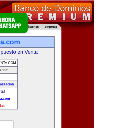
ta.com
 puesto en Venta
ENTA.COM
a.com
alizacion
rta!
ta.com
tas