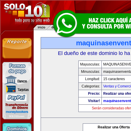
maquinasenven
El dueño de este dominio lo ha
Mayusculas:
MAQUINASENV
Minusculas:
maquinasenvent
Longitud:
15 caracteres
Categorias:
Ventas y Comerci
Precio:
Realizar una ofe
Visitar!
maquinasenven
Serán consideradas ofer
Realizar una Oferta