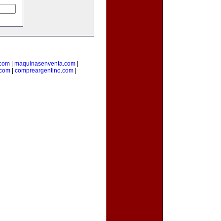
.com
|
maquinasenventa.com
|
.com
|
compreargentino.com
|