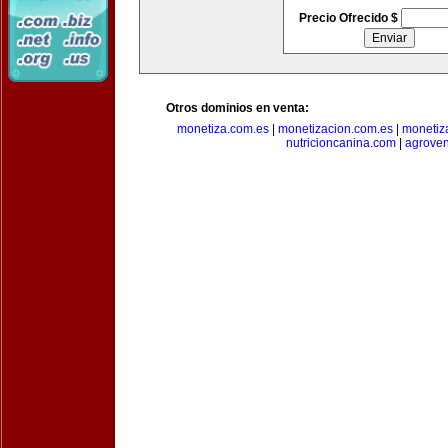
Precio Ofrecido $
Otros dominios en venta:
monetiza.com.es
|
monetizacion.com.es
|
monetiz
nutricioncanina.com
|
agrove