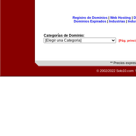
Registro de Dominios
|
Web Hosting
|
D
Dominios Expirados
|
Industrias
|
Indu
Categorías de Dominio:
[Pág. princi
** Precios expre
© 2002/2022 Solo10.com