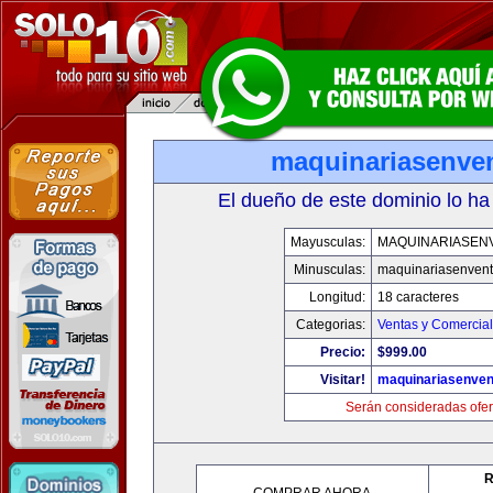
maquinariasenve
El dueño de este dominio lo ha
Mayusculas:
MAQUINARIASEN
Minusculas:
maquinariasenven
Longitud:
18 caracteres
Categorias:
Ventas y Comercial
Precio:
$999.00
Visitar!
maquinariasenve
Serán consideradas ofer
R