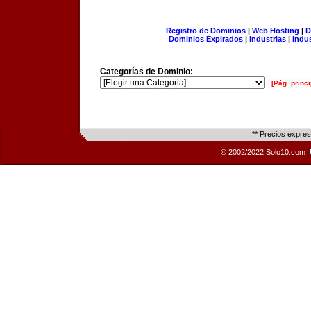
Registro de Dominios
|
Web Hosting
|
D
Dominios Expirados
|
Industrias
|
Indu
Categorías de Dominio:
[Pág. princi
** Precios expre
© 2002/2022 Solo10.com