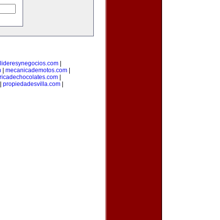
lideresynegocios.com
|
m
|
mecanicademotos.com
|
ricadechocolates.com
|
|
propiedadesvilla.com
|