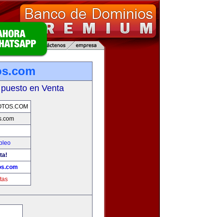
os.com
 puesto en Venta
OTOS.COM
s.com
pleo
ta!
os.com
tas