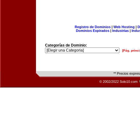
Registro de Dominios
|
Web Hosting
|
D
Dominios Expirados
|
Industrias
|
Indu
Categorías de Dominio:
[Pág. princi
** Precios expre
© 2002/2022 Solo10.com