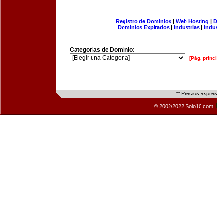
Registro de Dominios
|
Web Hosting
|
D
Dominios Expirados
|
Industrias
|
Indu
Categorías de Dominio:
[Pág. princi
** Precios expre
© 2002/2022 Solo10.com