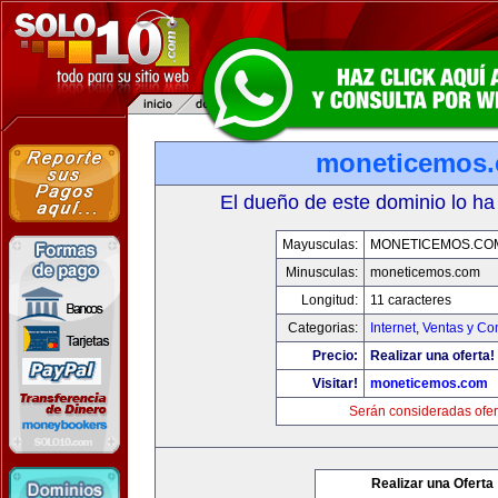
moneticemos
El dueño de este dominio lo ha
Mayusculas:
MONETICEMOS.CO
Minusculas:
moneticemos.com
Longitud:
11 caracteres
Categorias:
Internet
,
Ventas y Co
Precio:
Realizar una oferta!
Visitar!
moneticemos.com
Serán consideradas ofer
Realizar una Oferta