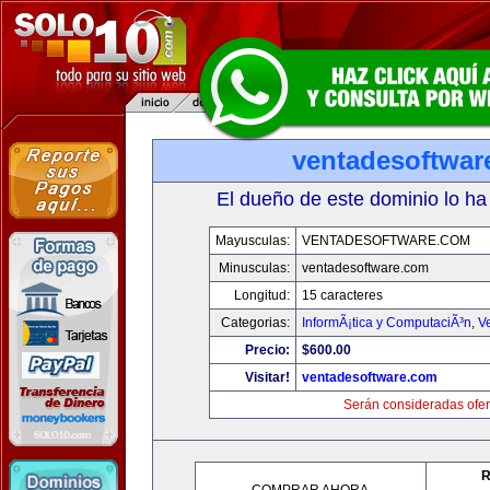
ventadesoftwar
El dueño de este dominio lo ha
Mayusculas:
VENTADESOFTWARE.COM
Minusculas:
ventadesoftware.com
Longitud:
15 caracteres
Categorias:
InformÃ¡tica y ComputaciÃ³n
,
V
Precio:
$600.00
Visitar!
ventadesoftware.com
Serán consideradas ofer
R