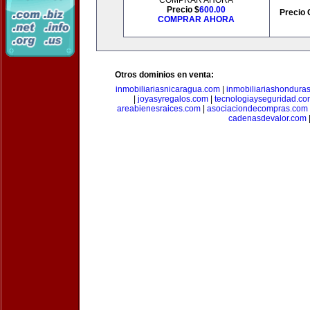
COMPRAR AHORA
Precio $
600.00
Precio 
COMPRAR AHORA
Otros dominios en venta:
inmobiliariasnicaragua.com
|
inmobiliariashondura
|
joyasyregalos.com
|
tecnologiayseguridad.co
areabienesraices.com
|
asociaciondecompras.com
cadenasdevalor.com