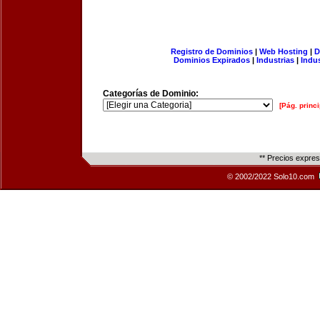
Registro de Dominios
|
Web Hosting
|
D
Dominios Expirados
|
Industrias
|
Indu
Categorías de Dominio:
[Pág. princi
** Precios expre
© 2002/2022 Solo10.com