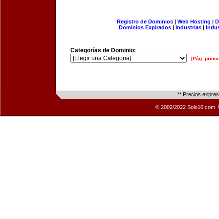
Registro de Dominios
|
Web Hosting
|
D
Dominios Expirados
|
Industrias
|
Indu
Categorías de Dominio:
[Pág. princi
** Precios expre
© 2002/2022 Solo10.com