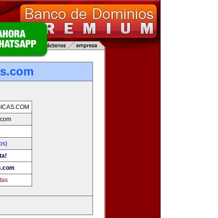
as.com
ICAS.COM
.com
os)
ta!
s.com
tas