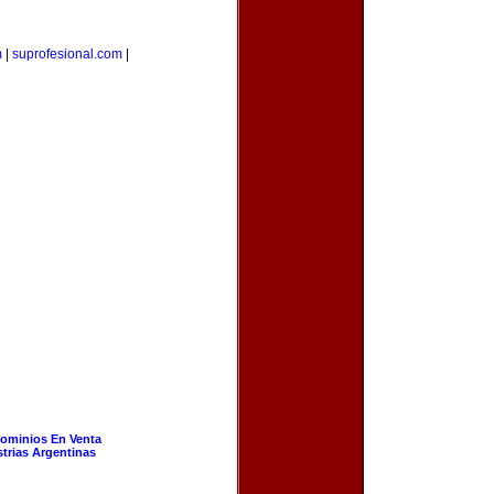
m
|
suprofesional.com
|
ominios En Venta
strias Argentinas