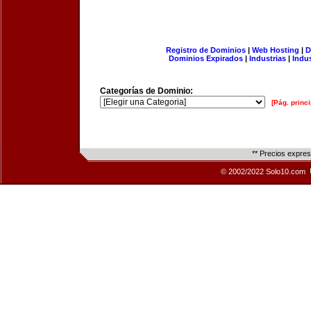
Registro de Dominios
|
Web Hosting
|
D
Dominios Expirados
|
Industrias
|
Indu
Categorías de Dominio:
[Pág. princi
** Precios expre
© 2002/2022 Solo10.com