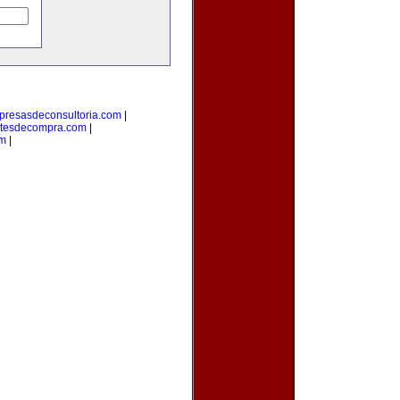
resasdeconsultoria.com
|
tesdecompra.com
|
m
|