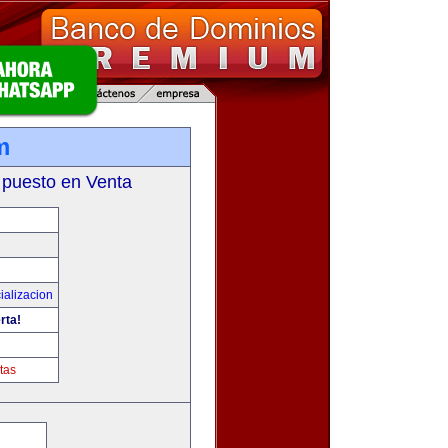
m
 puesto en Venta
ializacion
rta!
tas