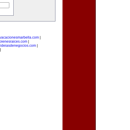
vacacionesmarbella.com
|
bienesraices.com
|
|
ideiasdenegocios.com
|
|