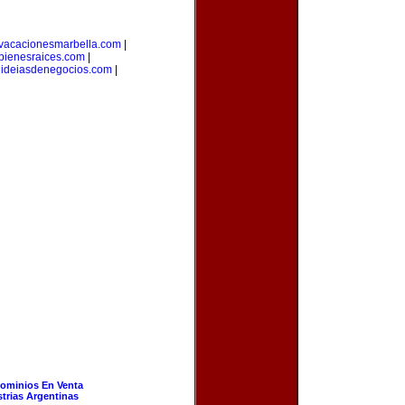
vacacionesmarbella.com
|
bienesraices.com
|
|
ideiasdenegocios.com
|
ominios En Venta
strias Argentinas