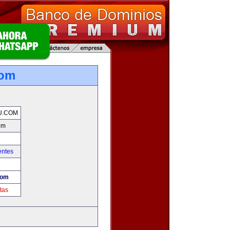
com
U.COM
om
entes
com
tas