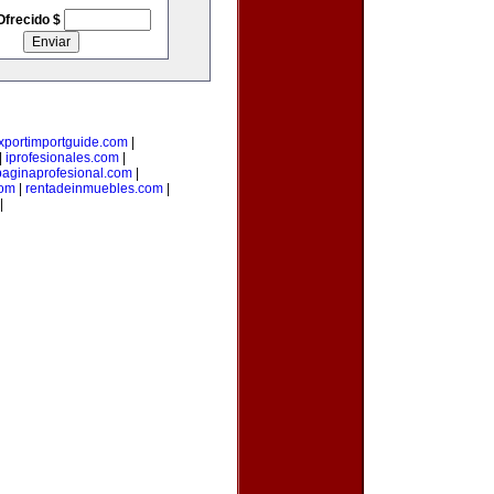
Ofrecido $
xportimportguide.com
|
|
iprofesionales.com
|
paginaprofesional.com
|
com
|
rentadeinmuebles.com
|
|