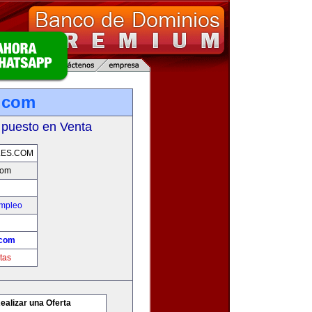
s.com
 puesto en Venta
LES.COM
com
Empleo
.com
tas
ealizar una Oferta