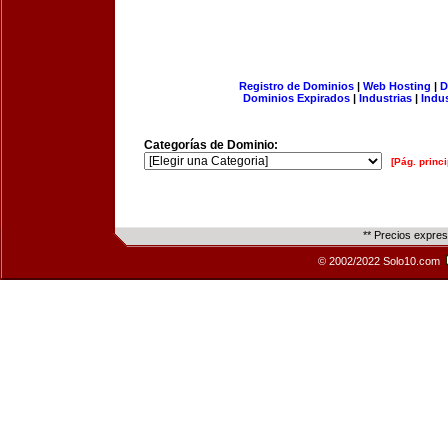
Registro de Dominios
|
Web Hosting
|
D
Dominios Expirados
|
Industrias
|
Indu
Categorías de Dominio:
[Pág. princi
** Precios expre
© 2002/2022 Solo10.com