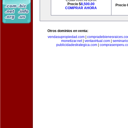
COMPRAR AHORA
Precio $
8,500.00
Precio 
COMPRAR AHORA
Otros dominios en venta:
vendasupropiedad.com
|
compradebienesraices.c
monetizar.net
|
ventavirtual.com
|
seminari
publicidadestrategica.com
|
comprasenperu.c