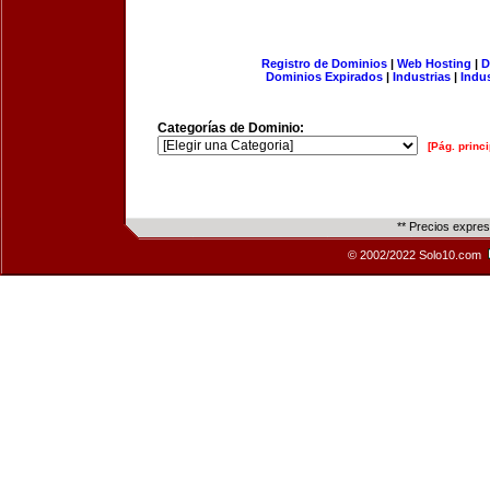
Registro de Dominios
|
Web Hosting
|
D
Dominios Expirados
|
Industrias
|
Indu
Categorías de Dominio:
[Pág. princi
** Precios expre
© 2002/2022 Solo10.com