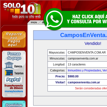
CamposEnVenta.
Vendido!
Mayusculas:
CAMPOSENVENTA.COM.AR
Minusculas:
camposenventa.com.ar
Longitud:
13 caracteres
Categorias:
Inmuebles y Propiedades
,
Ven
Precio:
$980.00
Visitar!
camposenventa.com.ar
Serán consideradas ofer