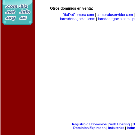
Otros dominios en venta:
DiaDeCompra.com
|
compratuservidor.com
forosdenegocios.com
|
forodenegocio.com
|
p
Registro de Dominios
|
Web Hosting
|
D
Dominios Expirados
|
Industrias
|
Indu