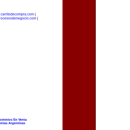
|
carritodecompra.com
|
rocesosdenegocio.com
|
ominios En Venta
strias Argentinas