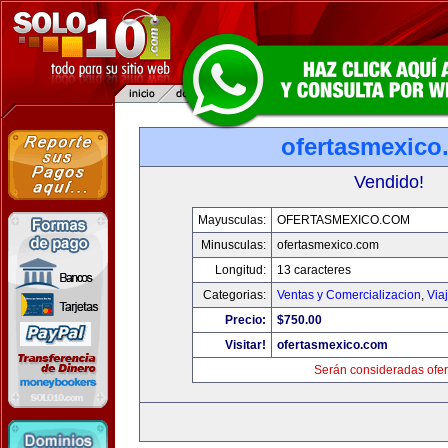
ofertasmexico
Vendido!
Mayusculas:
OFERTASMEXICO.COM
Minusculas:
ofertasmexico.com
Longitud:
13 caracteres
Categorias:
Ventas y Comercializacion
,
Via
Precio:
$750.00
Visitar!
ofertasmexico.com
Serán consideradas ofer